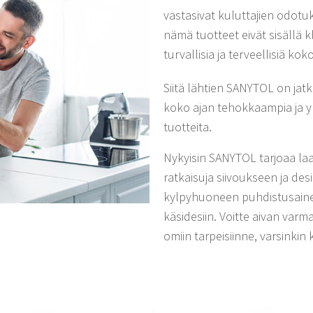
vastasivat kuluttajien odotuk
nämä tuotteet eivät sisällä k
turvallisia ja terveellisiä kok
Siitä lähtien SANYTOL on jat
koko ajan tehokkaampia ja yh
tuotteita.
Nykyisin SANYTOL tarjoaa laa
ratkaisuja siivoukseen ja desi
kylpyhuoneen puhdistusainee
käsidesiin. Voitte aivan varm
omiin tarpeisiinne, varsinkin