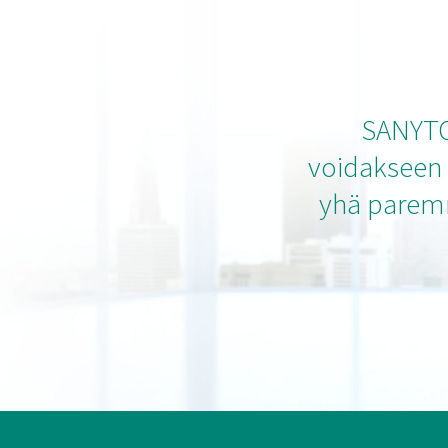
SANYTO
voidakseen 
yhä paremm