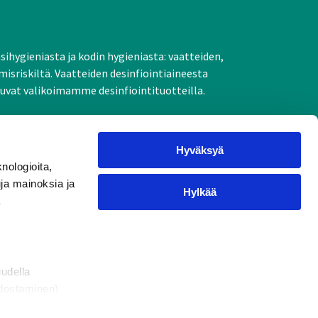
ihygieniasta ja kodin hygieniasta: vaatteiden,
misriskiltä. Vaatteiden desinfiointiaineesta
stuvat valikoimamme desinfiointituotteilla.
Hyväksyä
nologioita,
uja mainoksia ja
Tuotteet
Hylkää
ä
Koti
Tekstiilit
Kädet
uudella
Tuotteen koostumus
odostaminen)
osiossa
. Voit