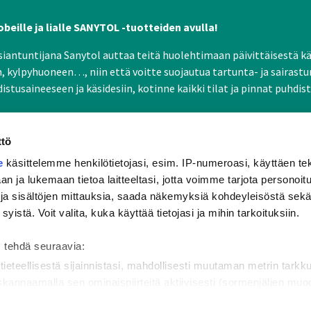
beille ja lialle SANYTOL -tuotteiden avulla!
iantuntijana Sanytol auttaa teitä huolehtimaan päivittäisestä käs
n, kylpyhuoneen…, niin että voitte suojautua tartunta- ja sairastu
stusaineeseen ja käsidesiin, kotinne kaikki tilat ja pinnat puhdi
ttö
e
käsittelemme henkilötietojasi, esim. IP-numeroasi, käyttäen tek
an ja lukemaan tietoa laitteeltasi, jotta voimme tarjota personoit
iantuntijuus
Desinfiointi
 ja sisältöjen mittauksia, saada näkemyksiä kohdeyleisöstä sek
 syistä. Voit valita, kuka käyttää tietojasi ja mihin tarkoituksiin.
olemme?
Miksi desinfioida?
kuu
Mikä on mikrobi?
 tehdä seuraavia:
hitys
tieteellisestä sijainnistasi, mahdollisesti muutaman metrin tarkk
tolomake
 skannaamalla sen ominaispiirteitä aktiivisesti (sormenjäljen mu
ilötietojasi käsitellään ja miten voit määrittää asetuksesi
tiedot-