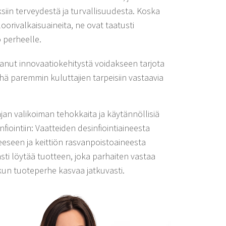
siin terveydestä ja turvallisuudesta. Koska
loorivalkaisuaineita, ne ovat taatusti
o perheelle.
kanut innovaatiokehitystä voidakseen tarjota
ä paremmin kuluttajien tarpeisiin vastaavia
jan valikoiman tehokkaita ja käytännöllisiä
nfiointiin: Vaatteiden desinfiointiaineesta
seen ja keittiön rasvanpoistoaineesta
asti löytää tuotteen, joka parhaiten vastaa
 kun tuoteperhe kasvaa jatkuvasti.