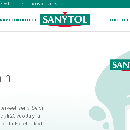
 % bakteereista, sienistä ja viruksista.
KÄYTTÖKOHTEET
TUOTTEE
nin
terveellisenä. Se on
o yli 20 vuotta yhä
 on tarkoitettu kodin,