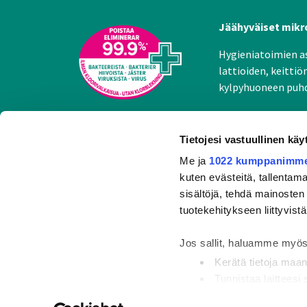
Jäähyväiset mikro
Hygieniatoimien as
lattioiden, keittiö
kylpyhuoneen puhdi
Tietojesi vastuullinen käy
Me ja
1022 kumppanimm
kuten evästeitä, tallentama
Sanytol as
sisältöjä, tehdä mainosten
tuotekehitykseen liittyvistä
Keitä me 
Sanytol-ta
Jos sallit, haluamme myös
Kestävä ke
Kerätä tietoja maan
Yhteystie
Tunnistaa laitteesi
Lue lisää siitä, miten henk