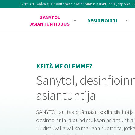
SANYTOL, valkaisuaineettoman desinfioinnin asiantuntija, tappaa 99,9
SANYTOL
DESINFIOINTI
ASIANTUNTIJUUS
KEITÄ ME OLEMME?
Sanytol, desinfioin
asiantuntija
SANYTOL auttaa pitämään kodin siistinä ja 
desinfioinnin ja puhdistuksen asiantuntija j
uudistuvalla valikoimallaan tuotteita, jotka