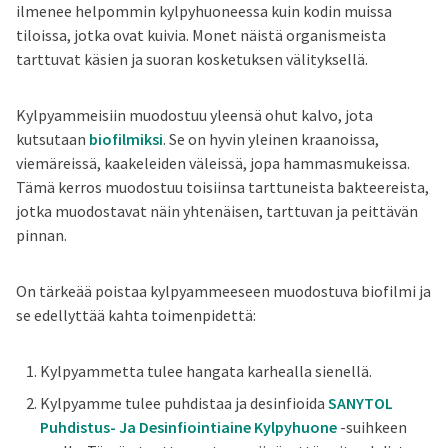
ilmenee helpommin kylpyhuoneessa kuin kodin muissa
tiloissa, jotka ovat kuivia. Monet näistä organismeista
tarttuvat käsien ja suoran kosketuksen välityksellä.
Kylpyammeisiin muodostuu yleensä ohut kalvo, jota
kutsutaan
biofilmiksi
. Se on hyvin yleinen kraanoissa,
viemäreissä, kaakeleiden väleissä, jopa hammasmukeissa.
Tämä kerros muodostuu toisiinsa tarttuneista bakteereista,
jotka muodostavat näin yhtenäisen, tarttuvan ja peittävän
pinnan.
On tärkeää poistaa kylpyammeeseen muodostuva biofilmi ja
se edellyttää kahta toimenpidettä:
Kylpyammetta tulee hangata karhealla sienellä.
Kylpyamme tulee puhdistaa ja desinfioida
SANYTOL
Puhdistus- Ja Desinfiointiaine Kylpyhuone
-suihkeen