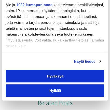
Me ja
1022 kumppanimme
käsittelemme henkilötietojasi,
esim. IP-numeroasi, käyttäen teknologioita, kuten
evästeitä, tallentamaan ja lukemaan tietoa laitteeltasi,
jotta voimme tarjota personoituja mainoksia ja sisältöjä,
tehdä mainosten ja sisältöjen mittauksia, saada
näkemyksiä kohdeyleisöstä sekä tuotekehitykseen
liittyvistä syistä. Voit valita, kuka käyttää tietojasi ja mihin
tarkoituksiin.
Sanytol Puhdistus-
Jos sallit, haluamme myös tehdä seuraavia:
Ja Desinfiointiaine
Näytä tiedot
Kerätä tietoja maantieteellisestä sijainnistasi,
Kylpyhuone
mahdollisesti muutaman metrin tarkkuudella
Hyväksyä
Tunnistaa laitteesi skannaamalla sen
ominaispiirteitä aktiivisesti (sormenjäljen
muodostaminen)
Hylkää
Lue lisää siitä, miten henkilötietojasi käsitellään ja miten
voit määrittää asetuksesi
tiedot-osiossa
. Voit muuttaa
Related Posts
suostumustasi tai peruuttaa sen milloin vain