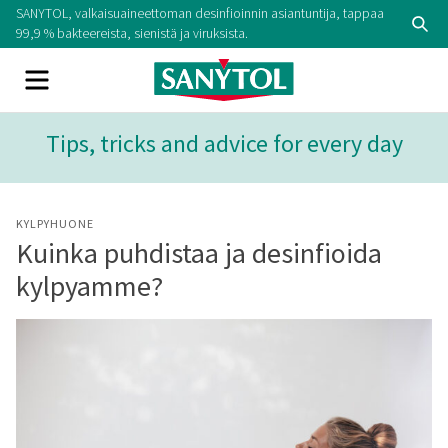
Skip
SANYTOL, valkaisuaineettoman desinfioinnin asiantuntija, tappaa
Se
to
99,9 % bakteereista, sienistä ja viruksista.
content
Menu
Tips, tricks and advice for every day
KYLPYHUONE
Kuinka puhdistaa ja desinfioida
kylpyamme?