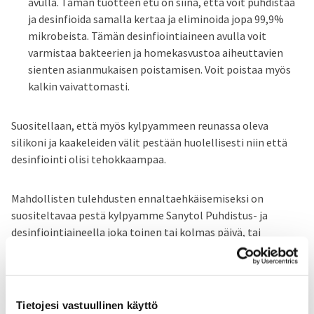
avulla. Tämän tuotteen etu on siinä, että voit puhdistaa
ja desinfioida samalla kertaa ja eliminoida jopa 99,9%
mikrobeista. Tämän desinfiointiaineen avulla voit
varmistaa bakteerien ja homekasvustoa aiheuttavien
sienten asianmukaisen poistamisen. Voit poistaa myös
kalkin vaivattomasti.
Suositellaan, että myös kylpyammeen reunassa oleva
silikoni ja kaakeleiden välit pestään huolellisesti niin että
desinfiointi olisi tehokkaampaa.
Mahdollisten tulehdusten ennaltaehkäisemiseksi on
suositeltavaa pestä kylpyamme Sanytol Puhdistus- ja
desinfiointiaineella joka toinen tai kolmas päivä, tai
useammin jos kotona on vanhuksia tai lapsia.
You'll may be interested
Tietojesi vastuullinen käyttö